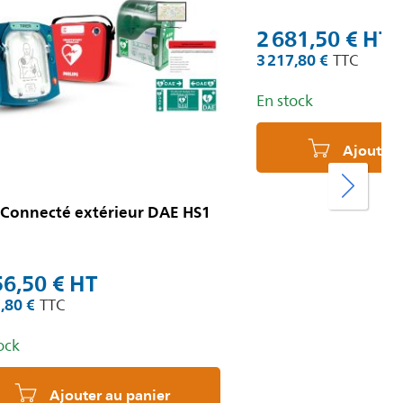
2 681,50 €
3 217,80 €
En stock
Ajouter 
 Connecté extérieur DAE HS1
56,50 €
,80 €
ock
Ajouter au panier