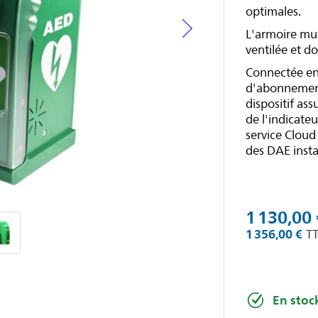
optimales.
L'armoire mur
ventilée et d
Connectée en 
d'abonnement 
dispositif as
de l'indicate
service Cloud
des DAE insta
1 130,00 
1 356,00 €
En stoc