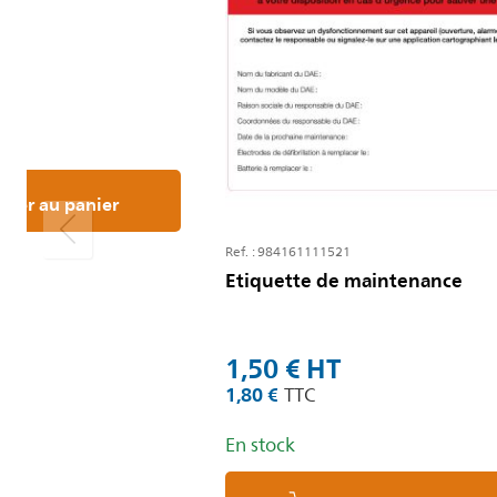
uter au panier
Ref. : 984161111521
Etiquette de maintenance
1,50 €
1,80 €
En stock