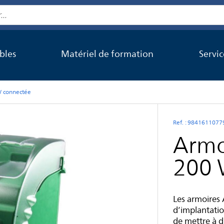
bles
Matériel de formation
Servi
W connectée
Ref. : 9841611077
Armoi
200 
Les armoires 
d’implantatio
de mettre à d