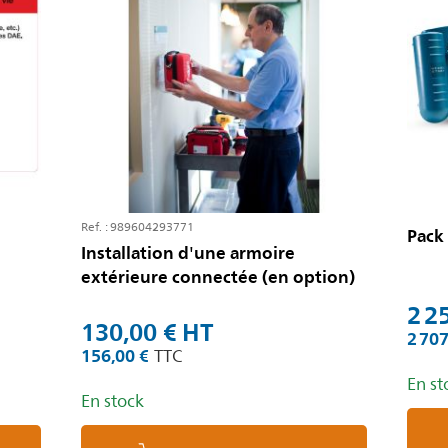
Ref. : 989604293771
Pack
Installation d'une armoire
extérieure connectée (en option)
2 2
130,00 €
2 707
156,00 €
En st
En stock