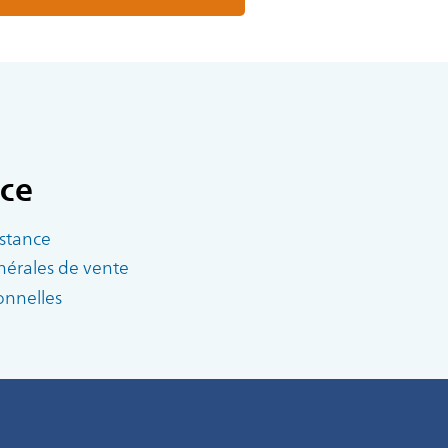
nce
istance
nérales de vente
nnelles