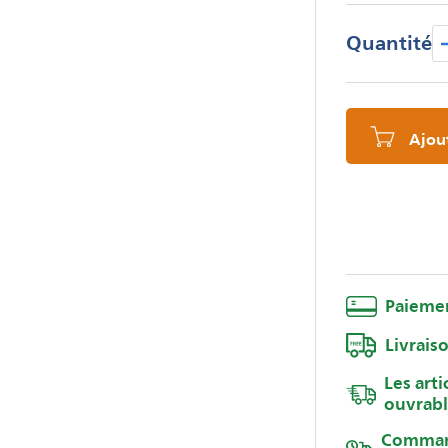
Quantité
Ajout
Paiemen
Livrais
Les arti
ouvrab
Command